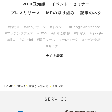
WEB豆知識
イベント・セミナー
プレスリリース
MPの取り組み
記事のネタ
#補助金
#Webデザイン
#イベント
#GoogleWorkspace
#マッチングフェア
#GWS
#新年ご挨拶
#年賀状
#google
#求人
#Gemini
#採用ツール
#テレワーク
#ビデオ会議
#セミナー
全てを表示
+
HOME
NEWS
重要なお知らせ
夏期休業期間のお知らせ
SERVICE