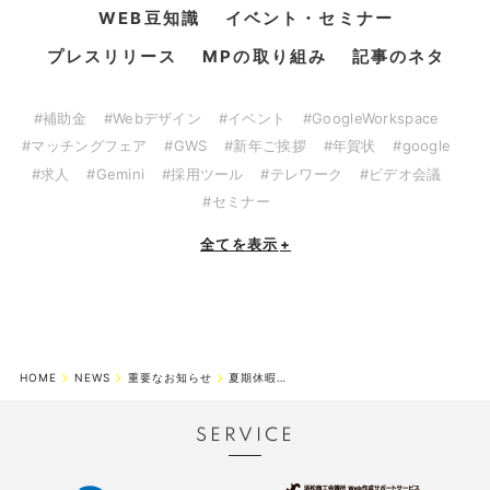
WEB豆知識
イベント・セミナー
プレスリリース
MPの取り組み
記事のネタ
#補助金
#Webデザイン
#イベント
#GoogleWorkspace
#マッチングフェア
#GWS
#新年ご挨拶
#年賀状
#google
#求人
#Gemini
#採用ツール
#テレワーク
#ビデオ会議
#セミナー
全てを表示
+
HOME
NEWS
重要なお知らせ
夏期休暇のお知らせ
SERVICE