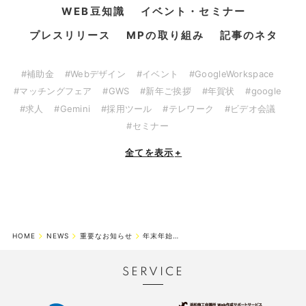
WEB豆知識
イベント・セミナー
プレスリリース
MPの取り組み
記事のネタ
#補助金
#Webデザイン
#イベント
#GoogleWorkspace
#マッチングフェア
#GWS
#新年ご挨拶
#年賀状
#google
#求人
#Gemini
#採用ツール
#テレワーク
#ビデオ会議
#セミナー
全てを表示
+
HOME
NEWS
重要なお知らせ
年末年始営業のお知らせ
SERVICE