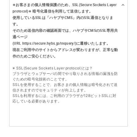
※お客さまの個人情報保護のため、SSL(Secure Sockets Layer
protocol)※ 暗号化通信を利用して送信します。
使用しているSSLは「ハヤブサCMS」内のSSL通信となりま
す。
そのため送信内容の確認画面では、ハヤブサCMSのSSL専用共
通ページ
(URL https://secure.hybs.jp/inquery/)に遷移いたします。
現在ご利用中のサイトからアドレスが変わりますが、正常な動
作のためご安心ください。
※ SSL(Secure Sockets Layer protocol)とは？
ブラウザとウェブサーバの間でやり取りされる情報の漏洩を防
ぐための暗号化技術のことです。
SSLを使用することで、お客さまの個人情報は暗号化されて送
信されますのでセキュリティが向上します。
SSLを利用するには、ご利用のブラウザが128ビットSSLに対
応している必要があります。