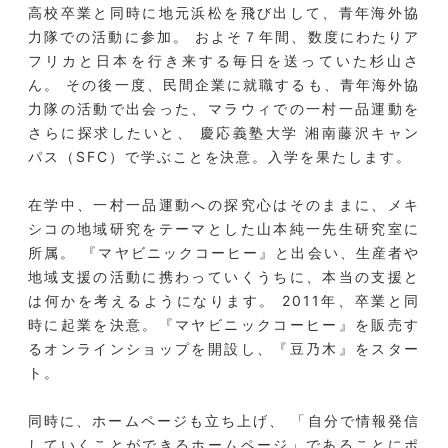
高校卒業と同時に地元浜松を飛び出して、青年海外協
力隊での活動に参加。 およそ７年間、数度にわたりア
フリカと日本を行き来する毎日を送っていた杉山さ
ん。 その後一度、民間企業に就職するも、青年海外協
力隊の活動で出会った、マラウィでの一村一品運動を
さらに探求したいと、 慶応義塾大学 湘南藤沢キャン
パス（SFC）で学ぶことを決意。入学を果たします。
在学中、一村一品運動への探究心はそのままに、メキ
シコの地域研究をテーマとした山本純一先生研究室に
所属。 『マヤビニックコーヒー』と出会い、生産者や
地域支援の活動に携わっていくうちに、本当の支援と
は何かを考えるようになります。 2011年、卒業と同
時に起業を決意。『マヤビニックコーヒー』を販売す
るオンラインショップを開設し、『豆乃木』をスター
ト。
同時に、ホームページも立ち上げ、 「自分で情報発信
していくことができるホームページ」であることにポ