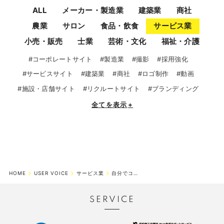
ALL
メーカー・製造業
建築業
商社
農業
サロン
食品・飲食
サービス業
小売・販売
士業
芸術・文化
福祉・介護
#コーポレートサイト
#製造業
#撮影
#採用強化
#サービスサイト
#建築業
#商社
#ロゴ制作
#動画
#施設・店舗サイト
#リクルートサイト
#ブランディング
全てを表示
+
HOME
USER VOICE
サービス業
自分でコツコツ作り、「素人が作ったとは思えない完成度」に。
SERVICE