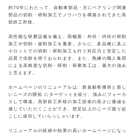
約70年にわたって、自動車部品・主にベアリング関連
部品の切削・研削加工でノウハウを構築されてきた高
部鉄工所様。
高性能な研磨設備を備え、両幅面・外径・内径の研削
加工や切削・旋削加工を量産。さらに、多品種に及ぶ
小ロットでの切削・研削加工も行う対応力と安定した
品質で信頼を得ておられます。また、熟練の職人集団
による高精度な切削・研削・研磨加工は、最大の強み
と言えます。
ホームページのリニューアルは、新規顧客獲得と新し
いニーズの開拓 にターゲットを絞り、強みにフォーカ
スして構成。高部鉄工所様の加工技術の高さに価値を
感じていただくことができ、想定以上のニーズ掘り起
こしに成功していらっしゃいます。
リニューアルの経緯や効果の高いホームページになっ