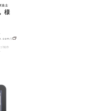
療法士
 様
ト
re.com//
ロゴ制作
グ