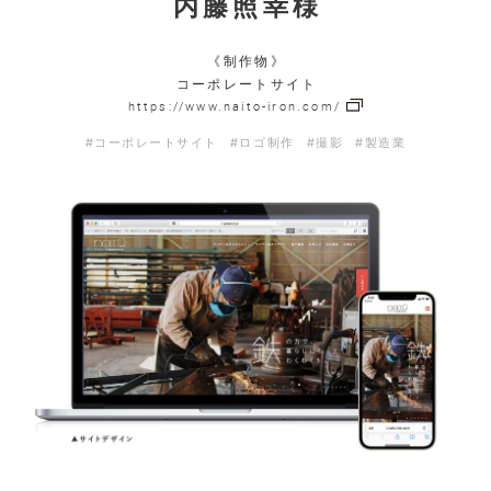
内藤照幸様
《制作物》
コーポレートサイト
https://www.naito-iron.com/
#コーポレートサイト
#ロゴ制作
#撮影
#製造業