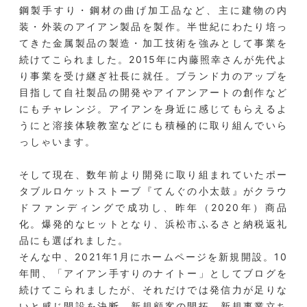
鋼製手すり・鋼材の曲げ加工品など、主に建物の内
装・外装のアイアン製品を製作。半世紀にわたり培っ
てきた金属製品の製造・加工技術を強みとして事業を
続けてこられました。2015年に内藤照幸さんが先代よ
り事業を受け継ぎ社長に就任。ブランド力のアップを
目指して自社製品の開発やアイアンアートの創作など
にもチャレンジ。アイアンを身近に感じてもらえるよ
うにと溶接体験教室などにも積極的に取り組んでいら
っしゃいます。
そして現在、数年前より開発に取り組まれていたポー
タブルロケットストーブ『てんぐの小太鼓』がクラウ
ドファンディングで成功し、昨年（2020年）商品
化。爆発的なヒットとなり、浜松市ふるさと納税返礼
品にも選ばれました。
そんな中、2021年1月にホームページを新規開設。10
年間、「アイアン手すりのナイトー」としてブログを
続けてこられましたが、それだけでは発信力が足りな
いと感じ開設を決断。新規顧客の開拓、新規事業立ち