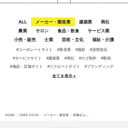
ALL
メーカー・製造業
建築業
商社
農業
サロン
食品・飲食
サービス業
小売・販売
士業
芸術・文化
福祉・介護
#コーポレートサイト
#製造業
#撮影
#採用強化
#サービスサイト
#建築業
#商社
#ロゴ制作
#動画
#施設・店舗サイト
#リクルートサイト
#ブランディング
全てを表示
+
HOME
USER VOICE
メーカー・製造業
想像以上にリアルな反応がありホームページの底力を知りました