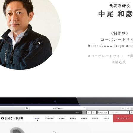
代表取締役
中尾 和
《制作物》
コーポレートサ
https://www.ikeya-ss.
#コーポレートサイト
#
#製造業