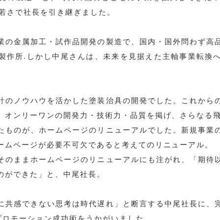
の若さで社長を引き継ぎました。
業の金属加工・試作品開発の製造で、国内・国外問わず高
製作所.しかし中尾さんは、未来を見据えた主軸事業転換
計のノウハウを活かした塗装治具の開発でした。これから
、オンリーワンの開発力・技術力・品質を掲げ、さらなる
たものが、ホームページのリニューアルでした。新規事業
ームページが必要不可欠であると考えてのリニューアル。
そのままホームページのリニューアルにも注がれ、「期待
のができた」と、中尾社長。
に共感できない思考は時代遅れ」と断言する中尾社長に、
プロモーション成功術をうかがいました。