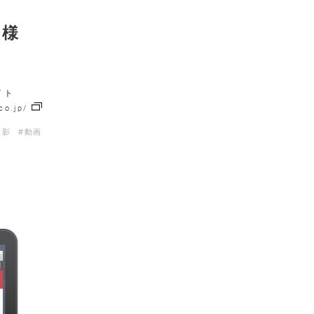
彦様
イト
co.jp/
撮影
#動画