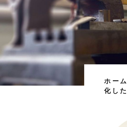
ホー
化し