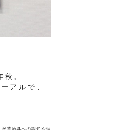
年秋。
ューアルで、
？
、塗装治具への認知や理