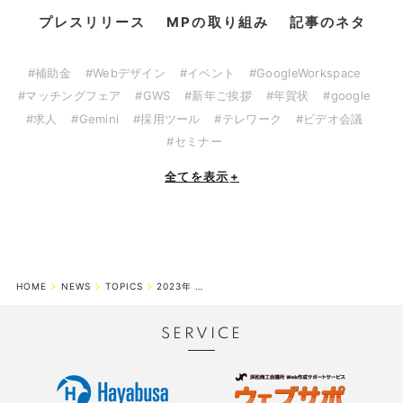
プレスリリース
MPの取り組み
記事のネタ
#補助金
#Webデザイン
#イベント
#GoogleWorkspace
#マッチングフェア
#GWS
#新年ご挨拶
#年賀状
#google
#求人
#Gemini
#採用ツール
#テレワーク
#ビデオ会議
#セミナー
全てを表示
+
HOME
NEWS
TOPICS
2023年 ゴールデンウィーク休業期間のお知らせ
SERVICE