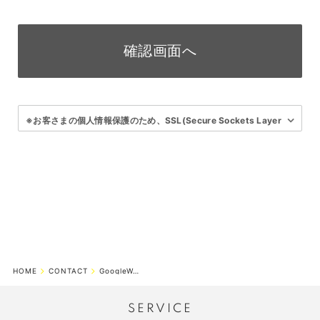
確認画面へ
※お客さまの個人情報保護のため、SSL(Secure Sockets Layer
protocol)※ 暗号化通信を利用して送信します。
使用しているSSLは「ハヤブサCMS」内のSSL通信となります。
そのため送信内容の確認画面では、ハヤブサCMSのSSL専用共通
ページ
(URL https://secure.hybs.jp/inquery/)に遷移いたします。
現在ご利用中のサイトからアドレスが変わりますが、正常な動作
のためご安心ください。
※ SSL(Secure Sockets Layer protocol)とは？
ブラウザとウェブサーバの間でやり取りされる情報の漏洩を防ぐ
HOME
CONTACT
GoogleWorkspaceお問い合せ
ための暗号化技術のことです。
SSLを使用することで、お客さまの個人情報は暗号化されて送信
されますのでセキュリティが向上します。
SERVICE
SSLを利用するには、ご利用のブラウザが128ビットSSLに対応