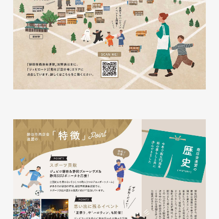
磐田商工会議所様 磐田市商店
会連盟チラシ
印刷物
#公共・行政・団体
#磐田
#チラシ