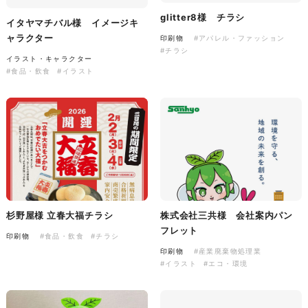
glitter8様 チラシ
イタヤマチバル様 イメージキ
ャラクター
印刷物
#アパレル・ファッション
株式会社バスコフーズ様
#チラシ
イラスト・キャラクター
FRUITFRUIT SNACK パッケ
#食品・飲食
#イラスト
ージデザイン
パッケージ
#食品・飲食
#パッケージデザイン
#グラフィックデザイン
杉野屋様 立春大福チラシ
株式会社三共様 会社案内パン
フレット
印刷物
#食品・飲食
#チラシ
印刷物
#産業廃棄物処理業
#イラスト
#エコ・環境