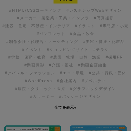
#HTML/CSSコーディング
#レスポンシブWebデザイン
#メーカー・製造業・工業・インフラ
#写真撮影
#建設・住宅・不動産・インテリア
#イラスト
#専門店・小売
#パンフレット
#食品・飲食
#制作会社・代理店・マーケティング
#美容・健康・化粧品
#イベント
#ショッピングサイト
#チラシ
#学校・保育・教育
#農園・牧場・自然・漁業
#採用PR
#動画撮影
#介護・福祉
#動画企画編集
#アパレル・ファッション
#エコ・環境
#公共・行政・団体
#WordPress
#会社案内
#ノベルティ
#病院・クリニック・医療
#グラフィックデザイン
#カラーミー
#パッケージデザイン
全てを表示
+