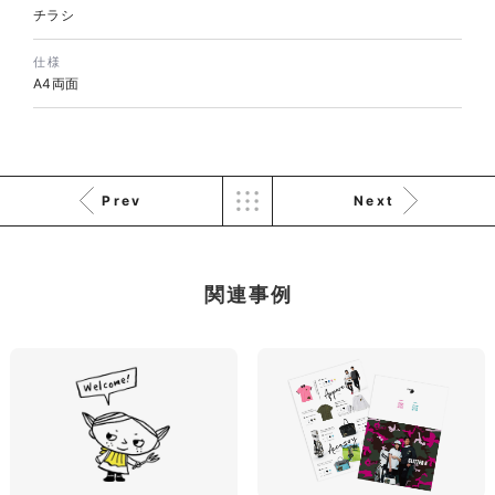
株式会社三共様 会社案内パン
イラスト・キャラクター
チラシ
フレット
#イラスト
#エコ・環境
#ぬいぐるみ
印刷物
#産業廃棄物処理業
仕様
#イラスト
#エコ・環境
A4両面
Prev
Next
株式会社三共様 ドリップコー
関連事例
ヒーパッケージ
ノベルティ
#産業廃棄物処理業
#イラスト
#エコ・環境