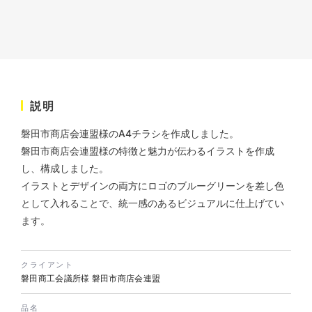
株式会社KDK様 コーポレート
サイト制作
コーポレートサイト
#メーカー・製造業・工業・インフ
説明
ラ
杉野屋様 立春大福チラシ
#HTML/CSSコーディング
磐田市商店会連盟様のA4チラシを作成しました。
印刷物
#食品・飲食
#チラシ
#レスポンシブWebデザイン
磐田市商店会連盟様の特徴と魅力が伝わるイラストを作成
し、構成しました。
イラストとデザインの両方にロゴのブルーグリーンを差し色
として入れることで、統一感のあるビジュアルに仕上げてい
ます。
クライアント
磐田商工会議所様 磐田市商店会連盟
株式会社三共様 さんきょちゃ
んぬいぐるみ
品名