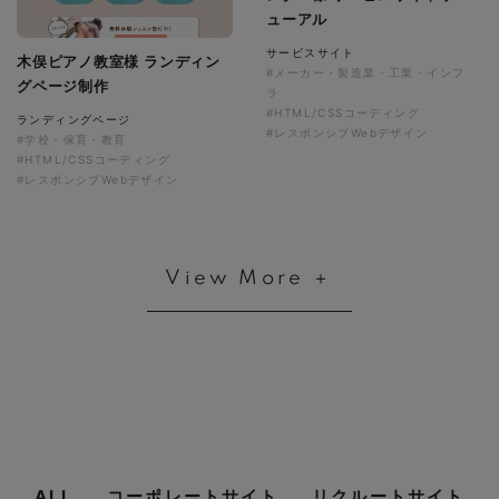
ューアル
サービスサイト
木俣ピアノ教室様 ランディン
#メーカー・製造業・工業・インフ
グページ制作
ラ
#HTML/CSSコーディング
ランディングページ
#レスポンシブWebデザイン
#学校・保育・教育
#HTML/CSSコーディング
#レスポンシブWebデザイン
View More ＋
ALL
コーポレートサイト
リクルートサイト