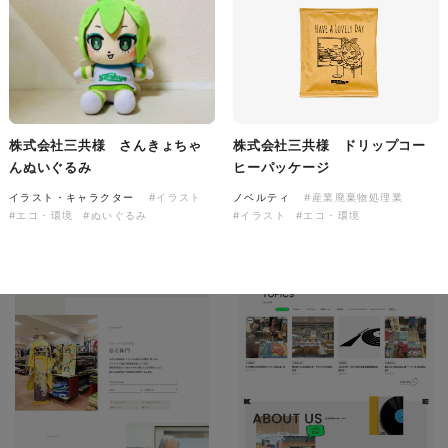
ソレイユ障害年金サポートセン
ター様 コーポレートサイト制
作
コーポレートサイト
#介護・福祉
#HTML/CSSコーディング
#レスポンシブWebデザイン
株式会社三共様 さんきょちゃ
株式会社三共様 ドリップコー
んぬいぐるみ
ヒーパッケージ
イラスト・キャラクター
#イラスト
ノベルティ
#産業廃棄物処理業
#エコ・環境
#ぬいぐるみ
#イラスト
#エコ・環境