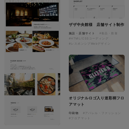
ザザ中央館様 店舗サイト制作
施設・店舗サイト
#食品・飲食
#HTML/CSSコーディング
#レスポンシブWebデザイン
オリジナルロゴ入り迷彩柄フロ
アマット
印刷物
#アパレル・ファッション
#フロアマット