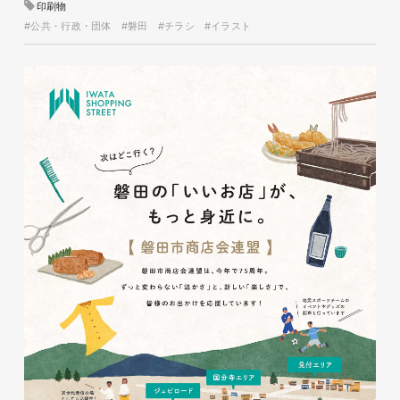
印刷物
#公共・行政・団体
#磐田
#チラシ
#イラスト
glitter8様 チラシ
印刷物
#アパレル・ファッション
#チラシ
glitter8様 カタログ
印刷物
#アパレル・ファッション
#カタログ