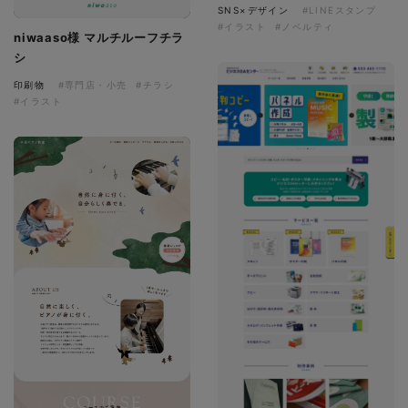
SNS×デザイン
#LINEスタンプ
#イラスト
#ノベルティ
niwaaso様 マルチルーフチラ
シ
印刷物
#専門店・小売
#チラシ
#イラスト