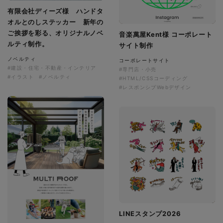
有限会社ディーズ様 ハンドタ
オルとのしステッカー 新年の
ご挨拶を彩る、オリジナルノベ
音楽萬屋Kent様 コーポレート
ルティ制作。
サイト制作
ノベルティ
コーポレートサイト
#建設・住宅・不動産・インテリア
#専門店・小売
#イラスト
#ノベルティ
#HTML/CSSコーディング
#レスポンシブWebデザイン
LINEスタンプ2026