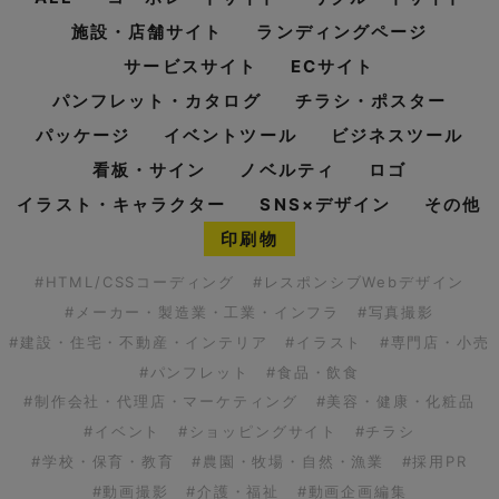
施設・店舗サイト
ランディングページ
サービスサイト
ECサイト
パンフレット・カタログ
チラシ・ポスター
パッケージ
イベントツール
ビジネスツール
看板・サイン
ノベルティ
ロゴ
イラスト・キャラクター
SNS×デザイン
その他
印刷物
#HTML/CSSコーディング
#レスポンシブWebデザイン
#メーカー・製造業・工業・インフラ
#写真撮影
#建設・住宅・不動産・インテリア
#イラスト
#専門店・小売
#パンフレット
#食品・飲食
#制作会社・代理店・マーケティング
#美容・健康・化粧品
#イベント
#ショッピングサイト
#チラシ
#学校・保育・教育
#農園・牧場・自然・漁業
#採用PR
#動画撮影
#介護・福祉
#動画企画編集