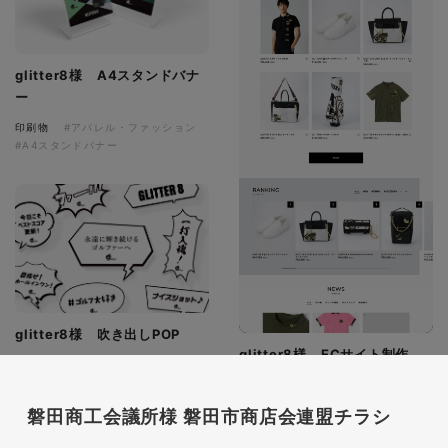
glitter8様 A4スタンドバナ
ー
印刷物
#アパレル・ファッション
#A4スタンドバナー
glitter8様 吹き出しPOP
glitter8様 ECサイト制作
印刷物
#アパレル・ファッション
#吹き出しPOP
ECサイト
#アパレル・ファッション
磐田商工会議所様 磐田市商店会連盟チラシ
#HTML/CSSコーディング
#レスポンシブWebデザイン