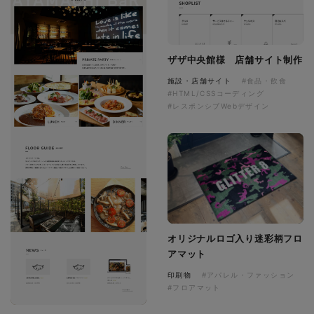
ザザ中央館様 店舗サイト制作
施設・店舗サイト
#食品・飲食
#HTML/CSSコーディング
#レスポンシブWebデザイン
オリジナルロゴ入り迷彩柄フロ
アマット
印刷物
#アパレル・ファッション
#フロアマット