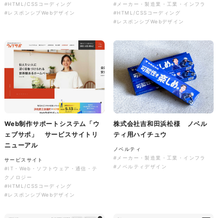
#HTML/CSSコーディング
#メーカー・製造業・工業・インフラ
ソレイユ障害年金サポートセン
#レスポンシブWebデザイン
#HTML/CSSコーディング
ター様 コーポレートサイト制
#レスポンシブWebデザイン
作
コーポレートサイト
#介護・福祉
#HTML/CSSコーディング
#レスポンシブWebデザイン
Web制作サポートシステム「ウ
株式会社吉和田浜松様 ノベル
ェブサポ」 サービスサイトリ
ティ用ハイチュウ
ニューアル
ノベルティ
#メーカー・製造業・工業・インフラ
サービスサイト
#ノベルティデザイン
#IT・Web・ソフトウェア・通信・テ
クノロジー
#HTML/CSSコーディング
#レスポンシブWebデザイン