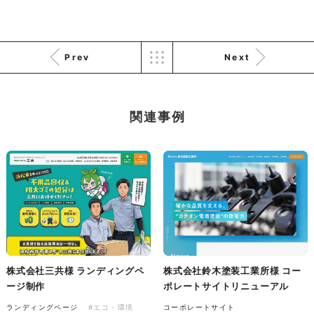
株式会社バスコフーズ様
Prev
Next
FRUITFRUIT SNACK パッケ
ージデザイン
パッケージ
#食品・飲食
#パッケージデザイン
関連事例
#グラフィックデザイン
株式会社三共様 ランディングペ
株式会社鈴木塗装工業所様 コー
ージ制作
ポレートサイトリニューアル
ランディングページ
#エコ・環境
コーポレートサイト