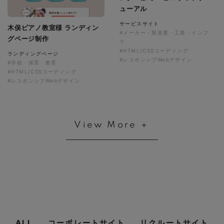
ューアル
サービスサイト
木俣ピアノ教室様 ランディン
#メーカー・製造業・工業・インフ
グページ制作
ラ
#HTML/CSSコーディング
ランディングページ
#レスポンシブWebデザイン
#学校・保育・教育
#HTML/CSSコーディング
#レスポンシブWebデザイン
View More ＋
ALL
コーポレートサイト
リクルートサイト