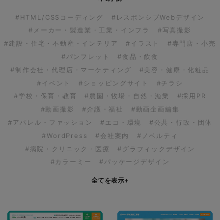
#HTML/CSSコーディング
#レスポンシブWebデザイン
#メーカー・製造業・工業・インフラ
#写真撮影
#建設・住宅・不動産・インテリア
#イラスト
#専門店・小売
#パンフレット
#食品・飲食
#制作会社・代理店・マーケティング
#美容・健康・化粧品
#イベント
#ショッピングサイト
#チラシ
#学校・保育・教育
#農園・牧場・自然・漁業
#採用PR
#動画撮影
#介護・福祉
#動画企画編集
#アパレル・ファッション
#エコ・環境
#公共・行政・団体
#WordPress
#会社案内
#ノベルティ
#病院・クリニック・医療
#グラフィックデザイン
#カラーミー
#パッケージデザイン
全てを表示
+