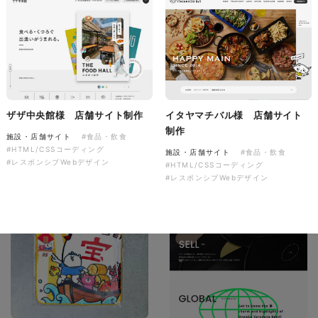
株式会社colorful studio様
『かねた忠右衛門』 サービス
ザザ中央館様 店舗サイト制作
イタヤマチバル様 店舗サイト
サイト制作
制作
施設・店舗サイト
#食品・飲食
サービスサイト
#HTML/CSSコーディング
#アパレル・ファッション
施設・店舗サイト
#食品・飲食
#レスポンシブWebデザイン
#HTML/CSSコーディング
#HTML/CSSコーディング
#レスポンシブWebデザイン
#レスポンシブWebデザイン