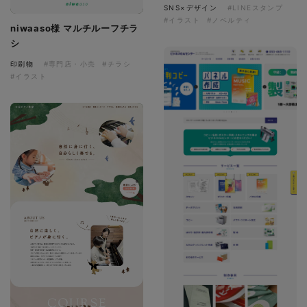
SNS×デザイン
#LINEスタンプ
#イラスト
#ノベルティ
niwaaso様 マルチルーフチラ
シ
印刷物
#専門店・小売
#チラシ
#イラスト