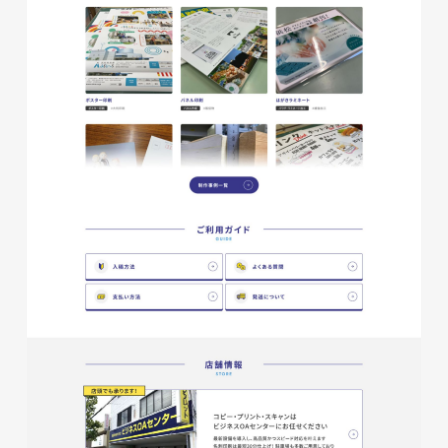
磐田商工会議所様 磐田市商店
会連盟チラシ
印刷物
#公共・行政・団体
#磐田
#チラシ