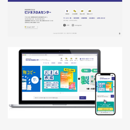
株式会社KDK様 コーポレート
サイト制作
コーポレートサイト
#メーカー・製造業・工業・インフ
ラ
杉野屋様 立春大福チラシ
#HTML/CSSコーディング
印刷物
#食品・飲食
#チラシ
#レスポンシブWebデザイン
株式会社三共様 さんきょちゃ
んぬいぐるみ