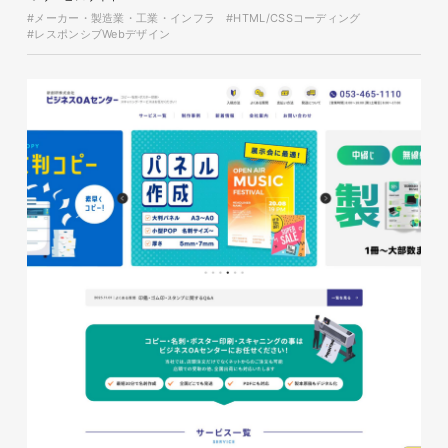
#メーカー・製造業・工業・インフラ
#HTML/CSSコーディング
#レスポンシブWebデザイン
glitter8様 A4スタンドバナ
ー
印刷物
#アパレル・ファッション
#A4スタンドバナー
glitter8様 吹き出しPOP
glitter8様 ECサイト制作
印刷物
#アパレル・ファッション
#吹き出しPOP
ECサイト
#アパレル・ファッション
#HTML/CSSコーディング
#レスポンシブWebデザイン