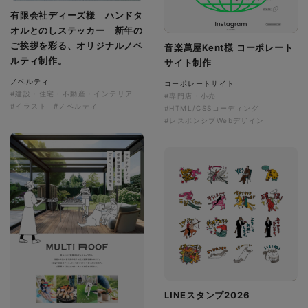
有限会社ディーズ様 ハンドタ
オルとのしステッカー 新年の
ご挨拶を彩る、オリジナルノベ
音楽萬屋Kent様 コーポレート
ルティ制作。
サイト制作
ノベルティ
コーポレートサイト
#建設・住宅・不動産・インテリア
#専門店・小売
#イラスト
#ノベルティ
#HTML/CSSコーディング
#レスポンシブWebデザイン
LINEスタンプ2026