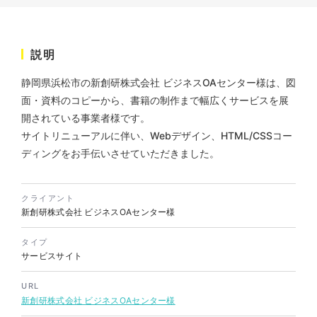
株式会社三共様 会社案内パン
イラスト・キャラクター
フレット
#イラスト
#エコ・環境
#ぬいぐるみ
印刷物
#産業廃棄物処理業
#イラスト
#エコ・環境
説明
静岡県浜松市の新創研株式会社 ビジネスOAセンター様は、図
面・資料のコピーから、書籍の制作まで幅広くサービスを展
開されている事業者様です。
サイトリニューアルに伴い、Webデザイン、HTML/CSSコー
ディングをお手伝いさせていただきました。
株式会社三共様 ドリップコー
ヒーパッケージ
クライアント
新創研株式会社 ビジネスOAセンター様
ノベルティ
#産業廃棄物処理業
#イラスト
#エコ・環境
タイプ
サービスサイト
URL
新創研株式会社 ビジネスOAセンター様