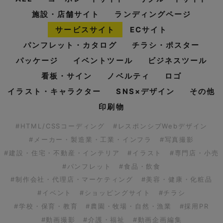
施設・店舗サイト
ランディングページ
サービスサイト
ECサイト
パンフレット・カタログ
チラシ・ポスター
パッケージ
イベントツール
ビジネスツール
看板・サイン
ノベルティ
ロゴ
イラスト・キャラクター
SNS×デザイン
その他
印刷物
#HTML/CSSコーディング
#レスポンシブWebデザイン
#メーカー・製造業・工業・インフラ
#写真撮影
#建設・住宅・不動産・インテリア
#イラスト
#専門店・小売
#パンフレット
#食品・飲食
#制作会社・代理店・マーケティング
#美容・健康・化粧品
#イベント
#ショッピングサイト
#チラシ
#学校・保育・教育
#農園・牧場・自然・漁業
#採用PR
#動画撮影
#介護・福祉
#動画企画編集