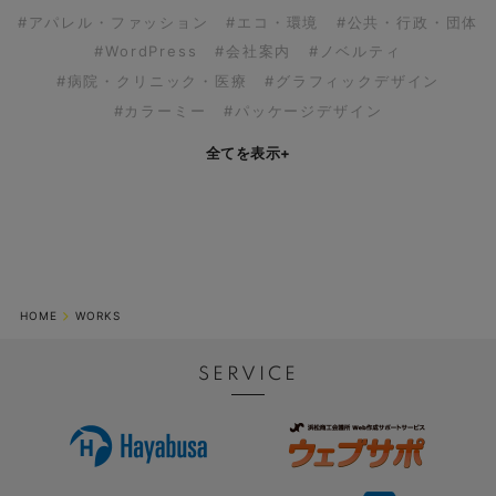
#アパレル・ファッション
#エコ・環境
#公共・行政・団体
#WordPress
#会社案内
#ノベルティ
#病院・クリニック・医療
#グラフィックデザイン
#カラーミー
#パッケージデザイン
全てを表示
+
HOME
WORKS
SERVICE