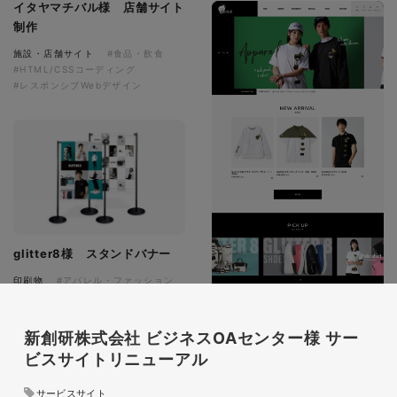
イタヤマチバル様 店舗サイト
制作
施設・店舗サイト
#食品・飲食
#HTML/CSSコーディング
#レスポンシブWebデザイン
glitter8様 スタンドバナー
印刷物
#アパレル・ファッション
#スタンドバナー
新創研株式会社 ビジネスOAセンター様 サー
ビスサイトリニューアル
サービスサイト