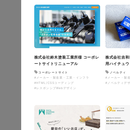
イタヤマチバル様 店舗
株式会社鈴木塗装工業所様 コーポレ
株式会社吉和
ートサイトリニューアル
用ハイチュウ
施設・店舗サイト
#食品
#レスポンシブWebデザイン
コーポレートサイト
ノベルティ
#メーカー・製造業・工業・インフラ
#メーカー・製
#HTML/CSSコーディング
#ノベルティデ
#レスポンシブWebデザイン