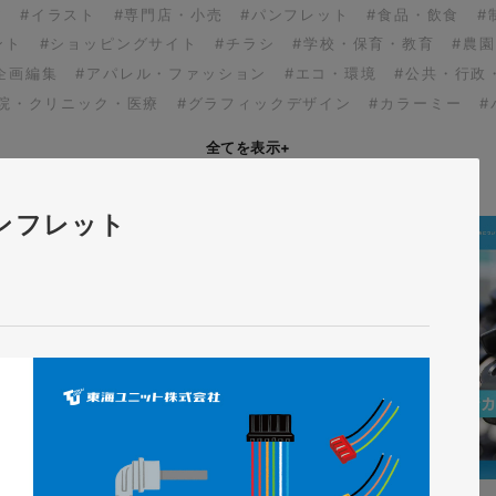
ア
#イラスト
#専門店・小売
#パンフレット
#食品・飲食
#
ント
#ショッピングサイト
#チラシ
#学校・保育・教育
#農
企画編集
#アパレル・ファッション
#エコ・環境
#公共・行政
病院・クリニック・医療
#グラフィックデザイン
#カラーミー
#
全てを表示
+
ンフレット