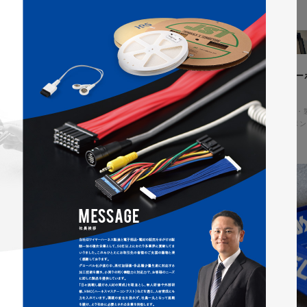
ィングページ制作
株式会社鈴木塗装工業所様 コー
アル
コ・環境
#HTML/CSSコーディング
コーポレートサイト
#メーカー・
#HTML/CSSコーディング
#レスポン