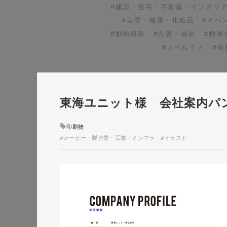
#建設・住宅・不動産・インテリ
#美容・健康・化粧品
#イベ
#動画撮影
#介護・福祉
#動画
#ノベルティ
#
東海ユニット様 会社案内パ
印刷物
#メーカー・製造業・工業・インフラ
#イラスト