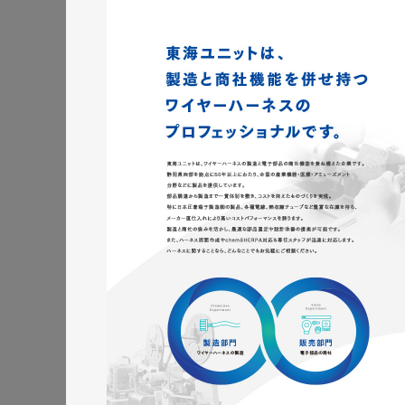
株式会社三共様 ランデ
ランディングページ
#エ
#レスポンシブWebデザイン