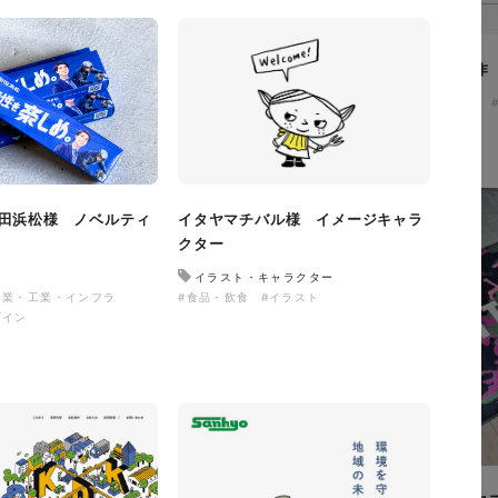
ザザ中央館様 店舗サイト制作
施設・店舗サイト
#食品・飲食
#レスポンシブWebデザイン
サイト制作
田浜松様 ノベルティ
イタヤマチバル様 イメージキャラ
クター
・飲食
#HTML/CSSコーディング
イラスト・キャラクター
造業・工業・インフラ
#食品・飲食
#イラスト
ザイン