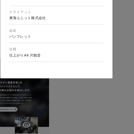
クライアント
東海ユニット株式会社
品名
パンフレット
仕様
仕上がりA4 片観音