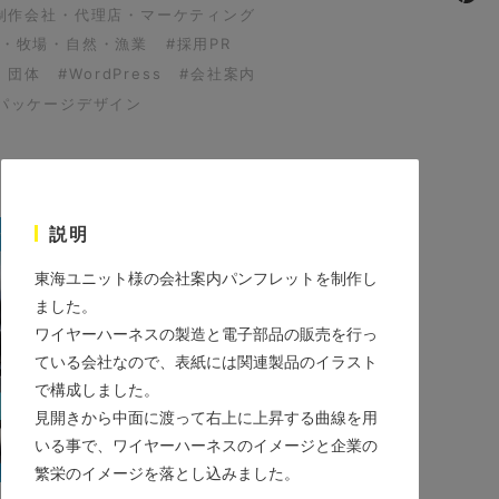
制作会社・代理店・マーケティング
園・牧場・自然・漁業
#採用PR
・団体
#WordPress
#会社案内
パッケージデザイン
説明
東海ユニット様の会社案内パンフレットを制作し
ました。
ワイヤーハーネスの製造と電子部品の販売を行っ
ている会社なので、表紙には関連製品のイラスト
で構成しました。
見開きから中面に渡って右上に上昇する曲線を用
いる事で、ワイヤーハーネスのイメージと企業の
繁栄のイメージを落とし込みました。