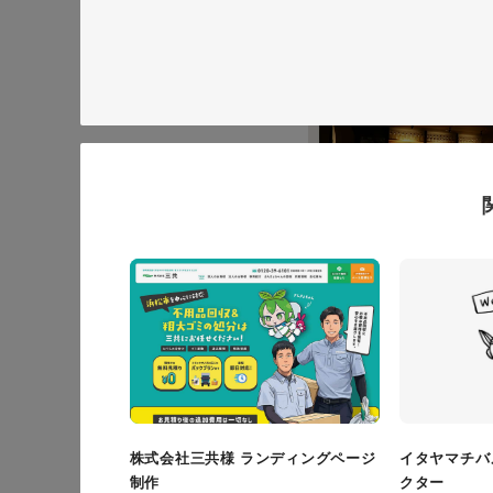
イタヤマチバル様 店舗
施設・店舗サイト
#食品
#レスポンシブWebデザイン
株式会社三共様 ランディングページ
イタヤマチバ
制作
クター