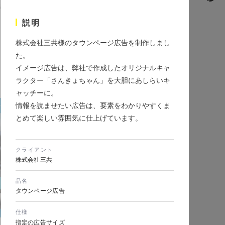
制作会社・代理店・マーケティング
園・牧場・自然・漁業
#採用PR
説明
・団体
#WordPress
#会社案内
株式会社三共様のタウンページ広告を制作しまし
パッケージデザイン
た。
イメージ広告は、弊社で作成したオリジナルキャ
ラクター「さんきょちゃん」を大胆にあしらいキ
ャッチーに。
情報を読ませたい広告は、要素をわかりやすくま
とめて楽しい雰囲気に仕上げています。
クライアント
株式会社三共
品名
タウンページ広告
仕様
指定の広告サイズ