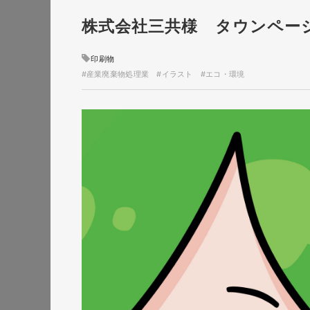
#建設・住宅・不動産・インテリ
株式会社三共様 タウンペー
#美容・健康・化粧品
#イベ
#動画撮影
#介護・福祉
#動画
印刷物
#ノベルティ
#
#産業廃棄物処理業
#イラスト
#エコ・環境