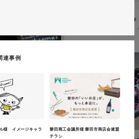
ザザ中央館様 店舗サイト制作
施設・店舗サイト
#食品・飲食
#レスポンシブWebデザイン
関連事例
サイト制作
・飲食
#HTML/CSSコーディング
ル様 イメージキャラ
磐田商工会議所様 磐田市商店会連盟
チラシ