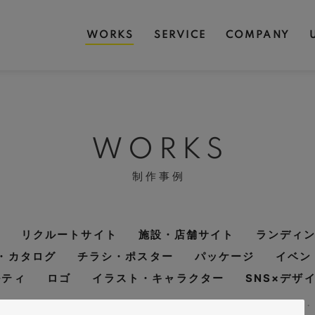
WORKS
SERVICE
COMPANY
WORKS
制作事例
リクルートサイト
施設・店舗サイト
ランディ
・カタログ
チラシ・ポスター
パッケージ
イベン
ルティ
ロゴ
イラスト・キャラクター
SNS×デザ
ディング
#レスポンシブWebデザイン
#メーカー・製造業・工業