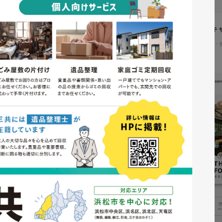
イタヤマチバル様 イメージキ
イラスト・キャラクター
#食品・
テム「ウェブサポ」 サービスサ
通信・テクノロジー
#レスポンシブWebデザイン