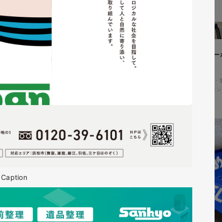
ィングページ制作
株式会社鈴木塗装工業所様 コー
アル
コ・環境
#HTML/CSSコーディング
コーポレートサイト
#メーカー・
#HTML/CSSコーディング
#レスポン
Caption