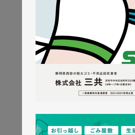
株式会社三共様 ランデ
ランディングページ
#エ
#レスポンシブWebデザイン