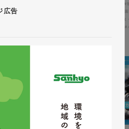
ア
#イラスト
#専門店・小売
#パンフレット
#食品・飲食
#
ジ広告
ント
#ショッピングサイト
#チラシ
#学校・保育・教育
#農
企画編集
#アパレル・ファッション
#エコ・環境
#公共・行政
病院・クリニック・医療
#グラフィックデザイン
#カラーミー
#
全てを表示
+