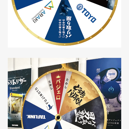
磐田商工会議所様 磐田市商店
会連盟チラシ
印刷物
#公共・行政・団体
#磐田
#チラシ