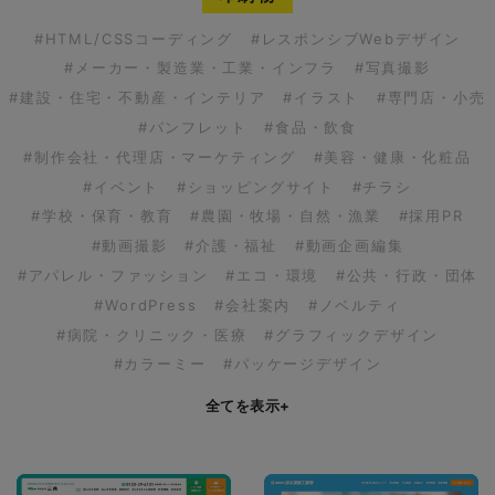
#HTML/CSSコーディング
#レスポンシブWebデザイン
#メーカー・製造業・工業・インフラ
#写真撮影
#建設・住宅・不動産・インテリア
#イラスト
#専門店・小売
#パンフレット
#食品・飲食
#制作会社・代理店・マーケティング
#美容・健康・化粧品
#イベント
#ショッピングサイト
#チラシ
#学校・保育・教育
#農園・牧場・自然・漁業
#採用PR
#動画撮影
#介護・福祉
#動画企画編集
#アパレル・ファッション
#エコ・環境
#公共・行政・団体
#WordPress
#会社案内
#ノベルティ
#病院・クリニック・医療
#グラフィックデザイン
#カラーミー
#パッケージデザイン
全てを表示
+