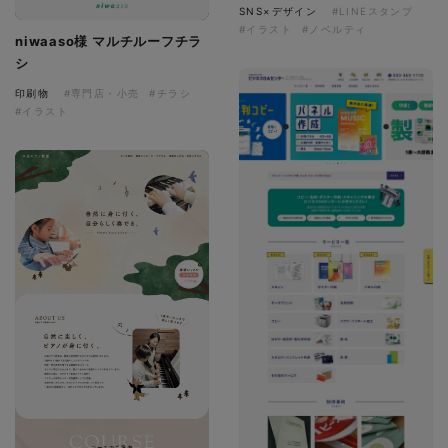
SNS×デザイン
#LINEスタンプ
#イラスト
#ノベルティ
niwaaso様 マルチルーフチラ
シ
印刷物
#専門店・小売
#チラシ
#イラスト