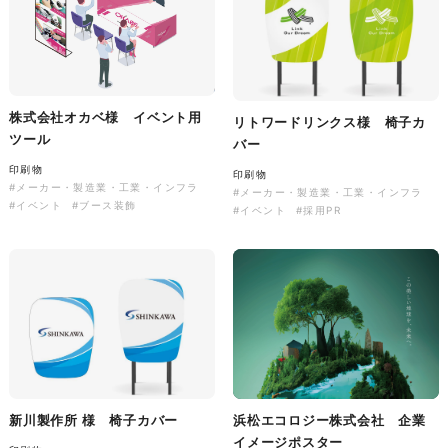
株式会社バスコフーズ様
FRUITFRUIT SNACK パッケ
ージデザイン
株式会社オカベ様 イベント用
リトワードリンクス様 椅子カ
ツール
パッケージ
#食品・飲食
バー
#パッケージデザイン
印刷物
印刷物
#グラフィックデザイン
#メーカー・製造業・工業・インフラ
#メーカー・製造業・工業・インフラ
#イベント
#ブース装飾
#イベント
#採用PR
新川製作所 様 椅子カバー
浜松エコロジー株式会社 企業
イメージポスター