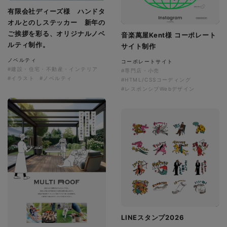
有限会社ディーズ様 ハンドタ
オルとのしステッカー 新年の
ご挨拶を彩る、オリジナルノベ
音楽萬屋Kent様 コーポレート
ルティ制作。
サイト制作
ノベルティ
コーポレートサイト
#建設・住宅・不動産・インテリア
#専門店・小売
#イラスト
#ノベルティ
#HTML/CSSコーディング
#レスポンシブWebデザイン
LINEスタンプ2026