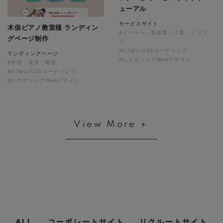
ューアル
サービスサイト
木俣ピアノ教室様 ランディン
#メーカー・製造業・工業・インフ
グページ制作
ラ
#HTML/CSSコーディング
ランディングページ
#レスポンシブWebデザイン
#学校・保育・教育
#HTML/CSSコーディング
#レスポンシブWebデザイン
View More ＋
ALL
コーポレートサイト
リクルートサイト