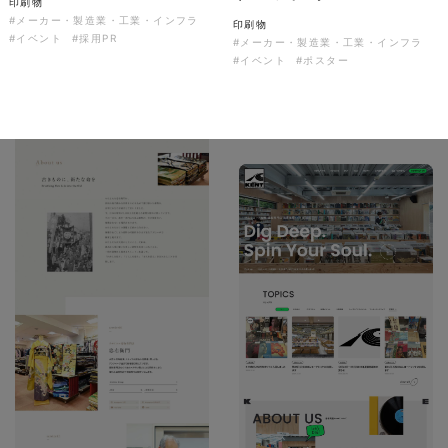
印刷物
ソレイユ障害年金サポートセン
#メーカー・製造業・工業・インフラ
印刷物
ター様 コーポレートサイト制
#イベント
#採用PR
#メーカー・製造業・工業・インフラ
作
#イベント
#ポスター
コーポレートサイト
#介護・福祉
#HTML/CSSコーディング
#レスポンシブWebデザイン