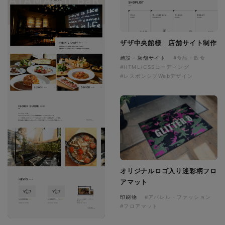
ザザ中央館様 店舗サイト制作
施設・店舗サイト
#食品・飲食
#HTML/CSSコーディング
#レスポンシブWebデザイン
オリジナルロゴ入り迷彩柄フロ
アマット
印刷物
#アパレル・ファッション
#フロアマット