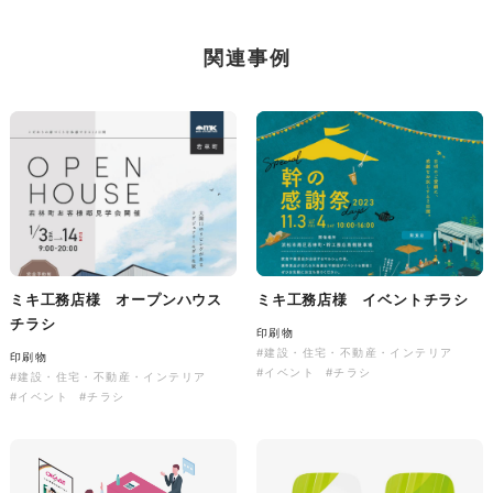
株式会社三共様 会社案内パン
イラスト・キャラクター
フレット
#イラスト
#エコ・環境
#ぬいぐるみ
関連事例
印刷物
#産業廃棄物処理業
#イラスト
#エコ・環境
株式会社三共様 ドリップコー
ヒーパッケージ
ミキ工務店様 オープンハウス
ミキ工務店様 イベントチラシ
チラシ
ノベルティ
#産業廃棄物処理業
印刷物
#イラスト
#エコ・環境
#建設・住宅・不動産・インテリア
印刷物
#イベント
#チラシ
#建設・住宅・不動産・インテリア
#イベント
#チラシ