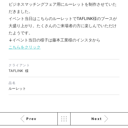
ビジネスマッチングフェア用にルーレットを制作させていた
だきました。
イベント当日はこちらのルーレットでTAFLINK様のブースが
株式会社KDK様 コーポレート
大盛り上がり。たくさんのご来場者の方に楽しんでいただけ
サイト制作
たようです。
コーポレートサイト
↓イベント当日の様子は藤本工業様のインスタから
#メーカー・製造業・工業・インフ
ラ
こちらをクリック
杉野屋様 立春大福チラシ
#HTML/CSSコーディング
印刷物
#食品・飲食
#チラシ
#レスポンシブWebデザイン
クライアント
TAFLINK 様
品名
ルーレット
株式会社三共様 さんきょちゃ
Prev
Next
んぬいぐるみ