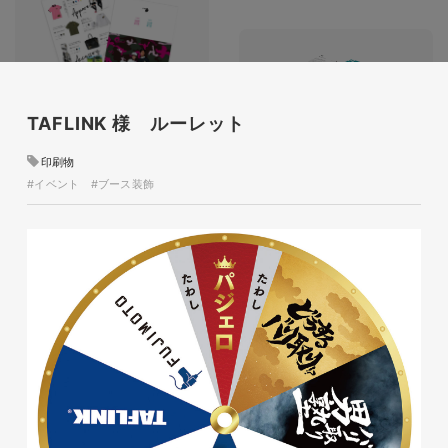
TAFLINK 様 ルーレット
glitter8様 チラシ
印刷物
#アパレル・ファッション
印刷物
#チラシ
glitter8様 カタログ
#イベント
#ブース装飾
印刷物
#アパレル・ファッション
#カタログ