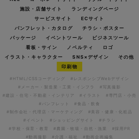
施設・店舗サイト
ランディングページ
サービスサイト
ECサイト
パンフレット・カタログ
チラシ・ポスター
パッケージ
イベントツール
ビジネスツール
看板・サイン
ノベルティ
ロゴ
イラスト・キャラクター
SNS×デザイン
その他
印刷物
#HTML/CSSコーディング
#レスポンシブWebデザイン
#メーカー・製造業・工業・インフラ
#写真撮影
#建設・住宅・不動産・インテリア
#イラスト
#専門店・小売
#パンフレット
#食品・飲食
#制作会社・代理店・マーケティング
#美容・健康・化粧品
#イベント
#ショッピングサイト
#チラシ
#学校・保育・教育
#農園・牧場・自然・漁業
#採用PR
#動画撮影
#介護・福祉
#動画企画編集