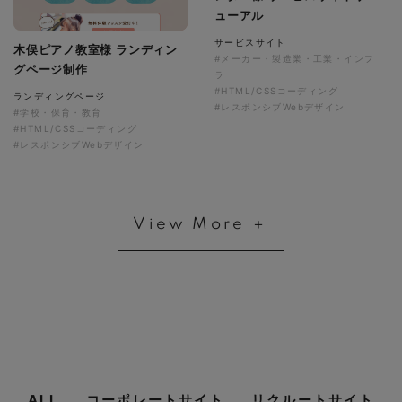
ューアル
サービスサイト
木俣ピアノ教室様 ランディン
#メーカー・製造業・工業・インフ
グページ制作
ラ
#HTML/CSSコーディング
ランディングページ
#レスポンシブWebデザイン
#学校・保育・教育
#HTML/CSSコーディング
#レスポンシブWebデザイン
View More ＋
ALL
コーポレートサイト
リクルートサイト