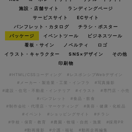
施設・店舗サイト
ランディングページ
サービスサイト
ECサイト
パンフレット・カタログ
チラシ・ポスター
パッケージ
イベントツール
ビジネスツール
看板・サイン
ノベルティ
ロゴ
イラスト・キャラクター
SNS×デザイン
その他
印刷物
#HTML/CSSコーディング
#レスポンシブWebデザイン
#メーカー・製造業・工業・インフラ
#写真撮影
#建設・住宅・不動産・インテリア
#イラスト
#専門店・小売
#パンフレット
#食品・飲食
#制作会社・代理店・マーケティング
#美容・健康・化粧品
#イベント
#ショッピングサイト
#チラシ
#学校・保育・教育
#農園・牧場・自然・漁業
#採用PR
#動画撮影
#介護・福祉
#動画企画編集