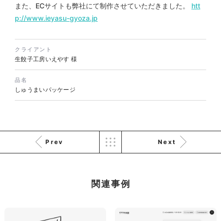
また、ECサイトも弊社にて制作させていただきました。
htt
p://www.ieyasu-gyoza.jp
株式会社KDK様 コーポレート
サイト制作
クライアント
生餃子工房いえやす 様
コーポレートサイト
#メーカー・製造業・工業・インフ
ラ
品名
杉野屋様 立春大福チラシ
#HTML/CSSコーディング
しゅうまいパッケージ
印刷物
#食品・飲食
#チラシ
#レスポンシブWebデザイン
Prev
Next
関連事例
株式会社三共様 さんきょちゃ
んぬいぐるみ