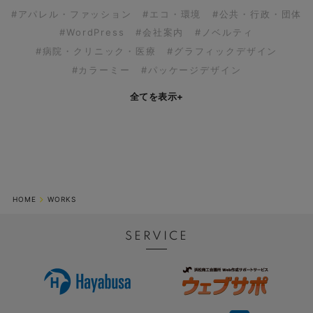
#アパレル・ファッション
#エコ・環境
#公共・行政・団体
#WordPress
#会社案内
#ノベルティ
#病院・クリニック・医療
#グラフィックデザイン
#カラーミー
#パッケージデザイン
全てを表示
+
HOME
WORKS
SERVICE