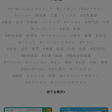
#HTML/CSSコーディング
#レスポンシブWebデザイン
#メーカー・製造業・工業・インフラ
#写真撮影
#建設・住宅・不動産・インテリア
#イラスト
#専門店・小売
#パンフレット
#食品・飲食
#制作会社・代理店・マーケティング
#美容・健康・化粧品
#イベント
#ショッピングサイト
#チラシ
#学校・保育・教育
#農園・牧場・自然・漁業
#採用PR
#動画撮影
#介護・福祉
#動画企画編集
#アパレル・ファッション
#エコ・環境
#公共・行政・団体
#WordPress
#会社案内
#ノベルティ
#病院・クリニック・医療
#グラフィックデザイン
#カラーミー
#パッケージデザイン
全てを表示
+