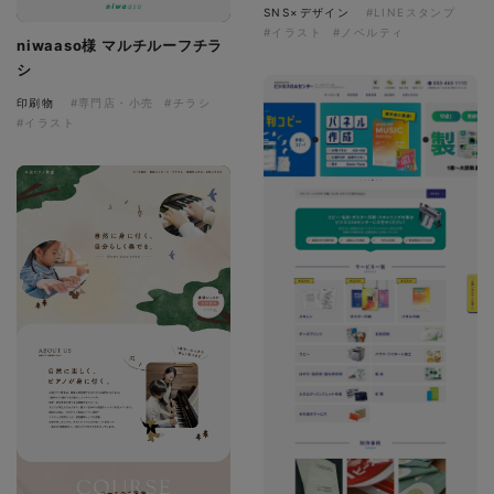
SNS×デザイン
#LINEスタンプ
#イラスト
#ノベルティ
niwaaso様 マルチルーフチラ
シ
印刷物
#専門店・小売
#チラシ
#イラスト