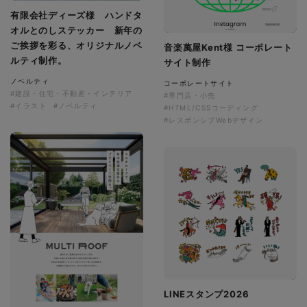
有限会社ディーズ様 ハンドタ
オルとのしステッカー 新年の
ご挨拶を彩る、オリジナルノベ
音楽萬屋Kent様 コーポレート
ルティ制作。
サイト制作
ノベルティ
コーポレートサイト
#建設・住宅・不動産・インテリア
#専門店・小売
#イラスト
#ノベルティ
#HTML/CSSコーディング
#レスポンシブWebデザイン
LINEスタンプ2026