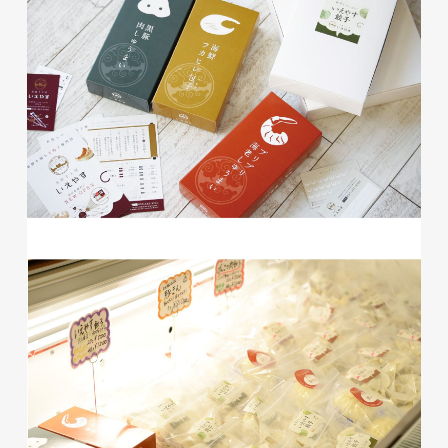
磐田商工会議所様 磐田市商店
会連盟チラシ
印刷物
#公共・行政・団体
#磐田
#チラシ