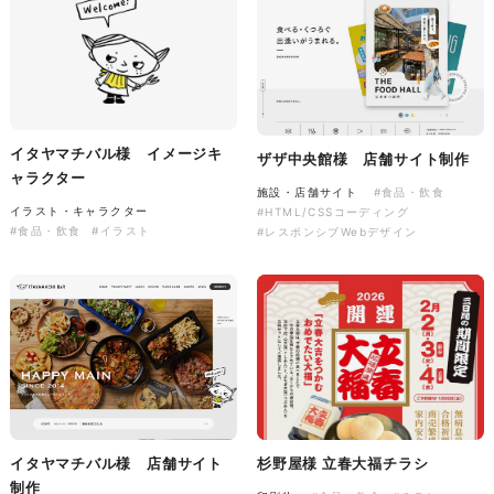
株式会社三共様 会社案内パン
イラスト・キャラクター
フレット
#イラスト
#エコ・環境
#ぬいぐるみ
印刷物
#産業廃棄物処理業
#イラスト
#エコ・環境
イタヤマチバル様 イメージキ
ザザ中央館様 店舗サイト制作
ャラクター
施設・店舗サイト
#食品・飲食
イラスト・キャラクター
#HTML/CSSコーディング
#食品・飲食
#イラスト
#レスポンシブWebデザイン
株式会社三共様 ドリップコー
ヒーパッケージ
ノベルティ
#産業廃棄物処理業
#イラスト
#エコ・環境
イタヤマチバル様 店舗サイト
杉野屋様 立春大福チラシ
制作