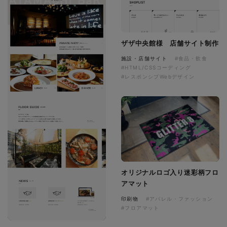
ザザ中央館様 店舗サイト制作
施設・店舗サイト
#食品・飲食
#HTML/CSSコーディング
#レスポンシブWebデザイン
オリジナルロゴ入り迷彩柄フロ
アマット
印刷物
#アパレル・ファッション
#フロアマット