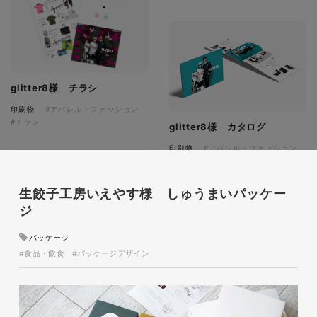
glitter8様 チラシ
印刷物
#アパレル・ファッション
#チラシ
glitter8様 カタログ
印刷物
#アパレル・ファッション
#カタログ
生餃子工房いえやす様 しゅうまいパッケー
ジ
パッケージ
#食品・飲食
#パッケージデザイン