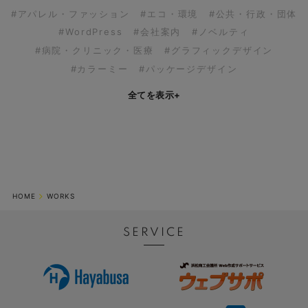
#アパレル・ファッション
#エコ・環境
#公共・行政・団体
#WordPress
#会社案内
#ノベルティ
#病院・クリニック・医療
#グラフィックデザイン
#カラーミー
#パッケージデザイン
全てを表示
+
HOME
WORKS
SERVICE