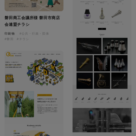
磐田商工会議所様 磐田市商店
会連盟チラシ
印刷物
#公共・行政・団体
#磐田
#チラシ