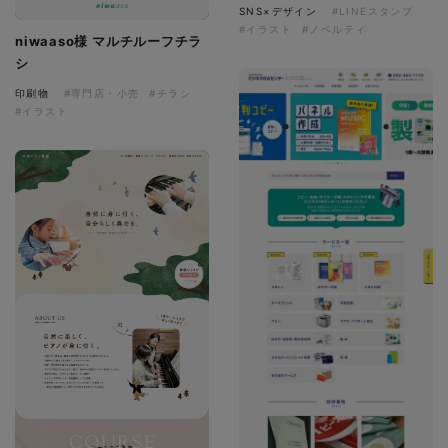
SNS×デザイン
#LINEスタンプ
#イラスト
#ノベルティ
niwaaso様 マルチルーフチラ
シ
印刷物
#専門店・小売
#チラシ
#イラスト