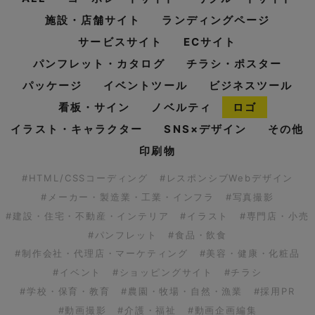
施設・店舗サイト
ランディングページ
サービスサイト
ECサイト
パンフレット・カタログ
チラシ・ポスター
パッケージ
イベントツール
ビジネスツール
看板・サイン
ノベルティ
ロゴ
イラスト・キャラクター
SNS×デザイン
その他
印刷物
#HTML/CSSコーディング
#レスポンシブWebデザイン
#メーカー・製造業・工業・インフラ
#写真撮影
#建設・住宅・不動産・インテリア
#イラスト
#専門店・小売
#パンフレット
#食品・飲食
#制作会社・代理店・マーケティング
#美容・健康・化粧品
#イベント
#ショッピングサイト
#チラシ
#学校・保育・教育
#農園・牧場・自然・漁業
#採用PR
#動画撮影
#介護・福祉
#動画企画編集