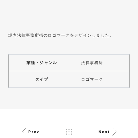
株式会社KDK様 コーポレート
サイト制作
堀内法律事務所様のロゴマークをデザインしました。
コーポレートサイト
#メーカー・製造業・工業・インフ
ラ
杉野屋様 立春大福チラシ
#HTML/CSSコーディング
印刷物
#食品・飲食
#チラシ
#レスポンシブWebデザイン
業種・ジャンル
法律事務所
タイプ
ロゴマーク
株式会社三共様 さんきょちゃ
んぬいぐるみ
Prev
Next