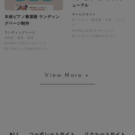
ューアル
サービスサイト
木俣ピアノ教室様 ランディン
#メーカー・製造業・工業・インフ
グページ制作
ラ
#HTML/CSSコーディング
ランディングページ
#レスポンシブWebデザイン
#学校・保育・教育
#HTML/CSSコーディング
#レスポンシブWebデザイン
View More ＋
ALL
コーポレートサイト
リクルートサイト