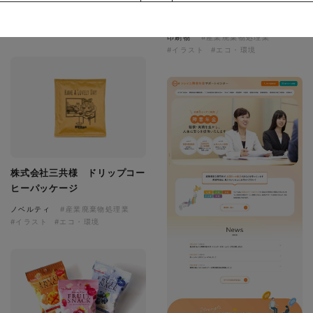
株式会社三共様 会社案内パン
イラスト・キャラクター
フレット
#イラスト
#エコ・環境
#ぬいぐるみ
印刷物
#産業廃棄物処理業
#イラスト
#エコ・環境
株式会社三共様 ドリップコー
ヒーパッケージ
ノベルティ
#産業廃棄物処理業
#イラスト
#エコ・環境