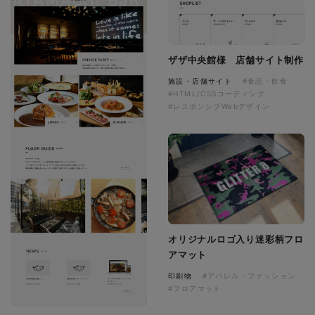
ザザ中央館様 店舗サイト制作
施設・店舗サイト
#食品・飲食
#HTML/CSSコーディング
#レスポンシブWebデザイン
オリジナルロゴ入り迷彩柄フロ
アマット
印刷物
#アパレル・ファッション
#フロアマット