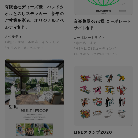
有限会社ディーズ様 ハンドタ
オルとのしステッカー 新年の
ご挨拶を彩る、オリジナルノベ
音楽萬屋Kent様 コーポレート
ルティ制作。
サイト制作
ノベルティ
コーポレートサイト
#建設・住宅・不動産・インテリア
#専門店・小売
#イラスト
#ノベルティ
#HTML/CSSコーディング
#レスポンシブWebデザイン
LINEスタンプ2026