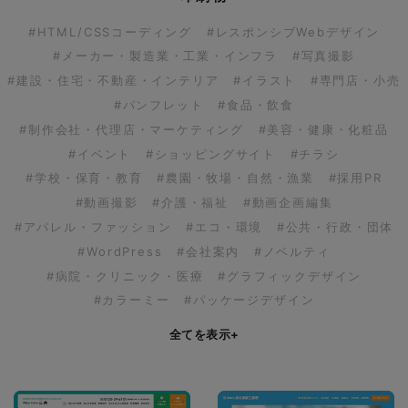
#HTML/CSSコーディング
#レスポンシブWebデザイン
#メーカー・製造業・工業・インフラ
#写真撮影
#建設・住宅・不動産・インテリア
#イラスト
#専門店・小売
#パンフレット
#食品・飲食
#制作会社・代理店・マーケティング
#美容・健康・化粧品
#イベント
#ショッピングサイト
#チラシ
#学校・保育・教育
#農園・牧場・自然・漁業
#採用PR
#動画撮影
#介護・福祉
#動画企画編集
#アパレル・ファッション
#エコ・環境
#公共・行政・団体
#WordPress
#会社案内
#ノベルティ
#病院・クリニック・医療
#グラフィックデザイン
#カラーミー
#パッケージデザイン
全てを表示
+