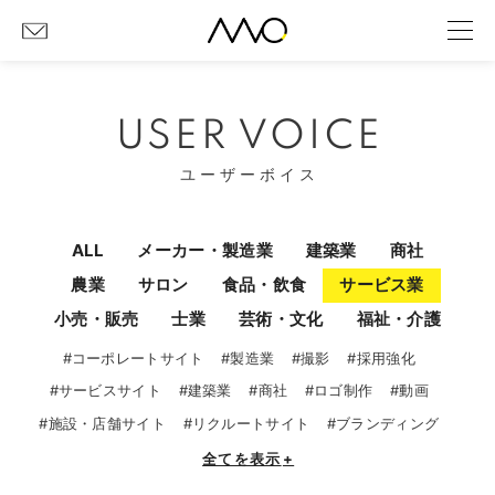
USER VOICE
ユーザーボイス
ALL
メーカー・製造業
建築業
商社
農業
サロン
食品・飲食
サービス業
小売・販売
士業
芸術・文化
福祉・介護
#コーポレートサイト
#製造業
#撮影
#採用強化
#サービスサイト
#建築業
#商社
#ロゴ制作
#動画
#施設・店舗サイト
#リクルートサイト
#ブランディング
全てを表示
+