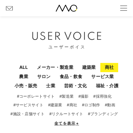
USER VOICE
ユーザーボイス
ALL
メーカー・製造業
建築業
商社
農業
サロン
食品・飲食
サービス業
小売・販売
士業
芸術・文化
福祉・介護
#コーポレートサイト
#製造業
#撮影
#採用強化
#サービスサイト
#建築業
#商社
#ロゴ制作
#動画
#施設・店舗サイト
#リクルートサイト
#ブランディング
全てを表示
+