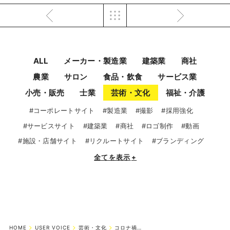
ALL
メーカー・製造業
建築業
商社
農業
サロン
食品・飲食
サービス業
小売・販売
士業
芸術・文化
福祉・介護
#コーポレートサイト
#製造業
#撮影
#採用強化
#サービスサイト
#建築業
#商社
#ロゴ制作
#動画
#施設・店舗サイト
#リクルートサイト
#ブランディング
全てを表示
+
HOME
USER VOICE
芸術・文化
コロナ禍でもホームページの集客効果を実感