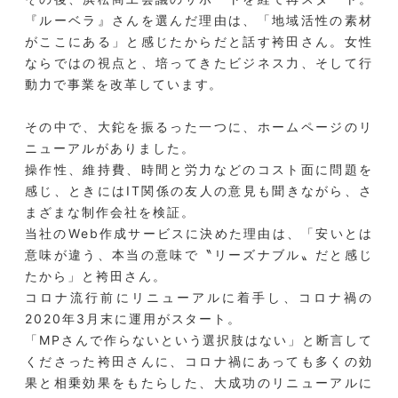
『ルーベラ』さんを選んだ理由は、「地域活性の素材
がここにある」と感じたからだと話す袴田さん。女性
ならではの視点と、培ってきたビジネス力、そして行
動力で事業を改革しています。
その中で、大鉈を振るった一つに、ホームページのリ
ニューアルがありました。
操作性、維持費、時間と労力などのコスト面に問題を
感じ、ときにはIT関係の友人の意見も聞きながら、さ
まざまな制作会社を検証。
当社のWeb作成サービスに決めた理由は、「安いとは
意味が違う、本当の意味で〝リーズナブル〟だと感じ
たから」と袴田さん。
コロナ流行前にリニューアルに着手し、コロナ禍の
2020年3月末に運用がスタート。
「MPさんで作らないという選択肢はない」と断言して
くださった袴田さんに、コロナ禍にあっても多くの効
果と相乗効果をもたらした、大成功のリニューアルに