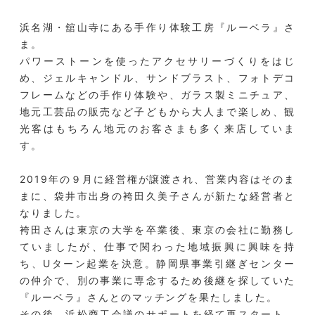
浜名湖・舘山寺にある手作り体験工房『ルーベラ』さ
ま。
パワーストーンを使ったアクセサリーづくりをはじ
め、ジェルキャンドル、サンドブラスト、フォトデコ
フレームなどの手作り体験や、ガラス製ミニチュア、
地元工芸品の販売など子どもから大人まで楽しめ、観
光客はもちろん地元のお客さまも多く来店していま
す。
2019年の９月に経営権が譲渡され、営業内容はそのま
まに、袋井市出身の袴田久美子さんが新たな経営者と
なりました。
袴田さんは東京の大学を卒業後、東京の会社に勤務し
ていましたが、仕事で関わった地域振興に興味を持
ち、Uターン起業を決意。静岡県事業引継ぎセンター
の仲介で、別の事業に専念するため後継を探していた
『ルーベラ』さんとのマッチングを果たしました。
その後、浜松商工会議のサポートを経て再スタート。