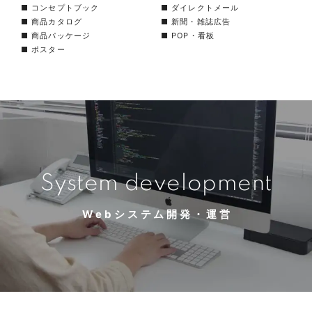
■ コンセプトブック
■ ダイレクトメール
■ 商品カタログ
■ 新聞・雑誌広告
■ 商品パッケージ
■ POP・看板
■ ポスター
System development
Webシステム開発・運営