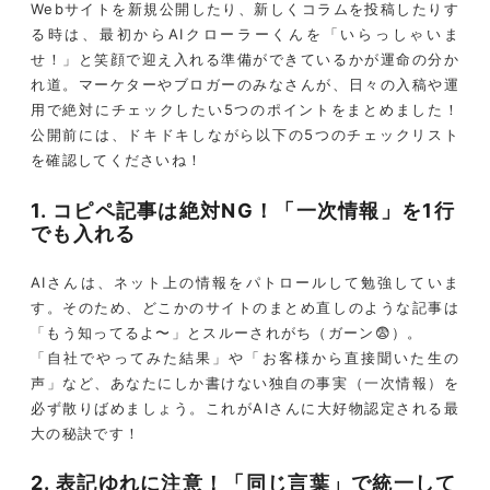
Webサイトを新規公開したり、新しくコラムを投稿したりす
る時は、最初からAIクローラーくんを「いらっしゃいま
せ！」と笑顔で迎え入れる準備ができているかが運命の分か
れ道。マーケターやブロガーのみなさんが、日々の入稿や運
用で絶対にチェックしたい5つのポイントをまとめました！
公開前には、ドキドキしながら以下の5つのチェックリスト
を確認してくださいね！
1. コピペ記事は絶対NG！「一次情報」を1行
でも入れる
AIさんは、ネット上の情報をパトロールして勉強していま
す。そのため、どこかのサイトのまとめ直しのような記事は
「もう知ってるよ〜」とスルーされがち（ガーン😨）。
「自社でやってみた結果」や「お客様から直接聞いた生の
声」など、あなたにしか書けない独自の事実（一次情報）を
必ず散りばめましょう。これがAIさんに大好物認定される最
大の秘訣です！
2. 表記ゆれに注意！「同じ言葉」で統一して