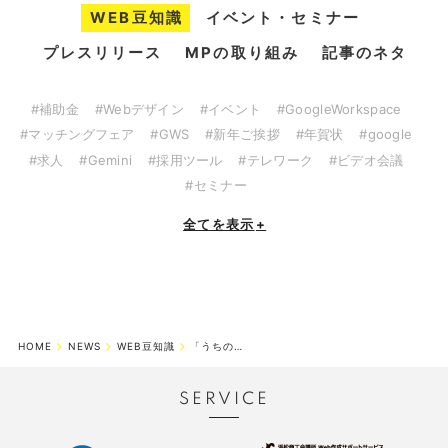
WEB豆知識
イベント・セミナー
プレスリリース
MPの取り組み
記事のネタ
#補助金
#Webデザイン
#イベント
#GoogleWorkspace
#マッチングフェア
#GWS
#新年ご挨拶
#年賀状
#google
#求人
#Gemini
#採用ツール
#テレワーク
#ビデオ会議
#セミナー
全てを表示
+
HOME
NEWS
WEB豆知識
「うちのブログ、AIにモテモテ！？」 LLMO対応で変わる次世代Webサイ...
SERVICE