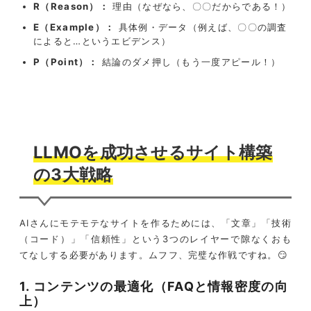
R（Reason）：
理由（なぜなら、〇〇だからである！）
E（Example）：
具体例・データ（例えば、〇〇の調査
によると…というエビデンス）
P（Point）：
結論のダメ押し（もう一度アピール！）
LLMOを成功させるサイト構築
の3大戦略
AIさんにモテモテなサイトを作るためには、「文章」「技術
（コード）」「信頼性」という3つのレイヤーで隙なくおも
てなしする必要があります。ムフフ、完璧な作戦ですね。😏
1. コンテンツの最適化（FAQと情報密度の向
上）