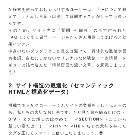
AI検索を使っておしゃべりするユーザーは、「〜について教
えて！」と話し言葉（口語）で質問することがとっても多い
んです。
そのため、サイト内に「質問 → 回答」の形で作られた
FAQ（よくある質問）ページをたくさん用意してあげると効
果バツグン！
中身のないダラダラとした長文は避けて、具体的な数値や固
有名詞、自社にしかないオリジナルな体験談（一次情報）を
ギュッと詰め込んだ「情報密度の濃い文章」を意識しましょ
う！
2. サイト構造の最適化（セマンティック
HTMLと構造化データ）
機械であるAIクローラーくんサイトの文脈を正しく伝えるの
も、私たちの大切なお仕事です。ただ見た目を飾るだけの ＜
DIV
＞ タグに頼るのはやめて、
＜SECTION＞
（ここから
新しい章だよ！）、
＜H1＞ 〜 ＜H6＞
などの意味を持った
タグを正しくスマートに使いこなしましょう。😎