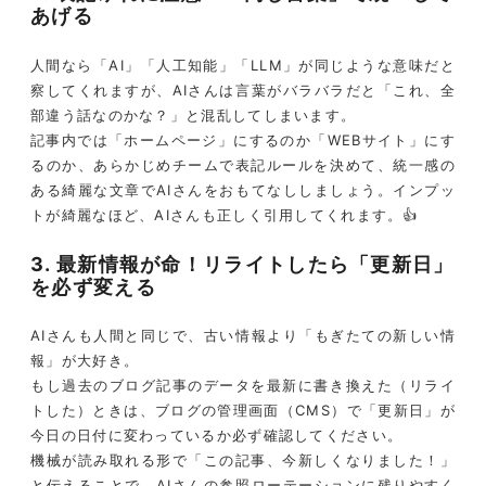
あげる
人間なら「AI」「人工知能」「LLM」が同じような意味だと
察してくれますが、AIさんは言葉がバラバラだと「これ、全
部違う話なのかな？」と混乱してしまいます。
記事内では「ホームページ」にするのか「WEBサイト」にす
るのか、あらかじめチームで表記ルールを決めて、統一感の
ある綺麗な文章でAIさんをおもてなししましょう。インプッ
トが綺麗なほど、AIさんも正しく引用してくれます。👍
3. 最新情報が命！リライトしたら「更新日」
を必ず変える
AIさんも人間と同じで、古い情報より「もぎたての新しい情
報」が大好き。
もし過去のブログ記事のデータを最新に書き換えた（リライ
トした）ときは、ブログの管理画面（CMS）で「更新日」が
今日の日付に変わっているか必ず確認してください。
機械が読み取れる形で「この記事、今新しくなりました！」
と伝えることで、AIさんの参照ローテーションに残りやすく