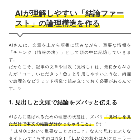
AIが理解しやすい「結論ファー
スト」の論理構造を作る
AIさんは、文章を上から順番に読みながら、重要な情報を
「チャンク（情報の塊）」として頭の中に記憶していきま
す。
だからこそ、記事の文章や目次（見出し）は、最初からAIさ
んが「ココ、いただきっ！🍟」と引用しやすいような、綺麗
で論理的なピラミッド構造で組み立てておく必要があるんで
す。✨
1. 見出しと文頭で結論をズバッと伝える
AIさんに選ばれるための理想の状態は、ズバリ
「見出しを見
ただけで本文の結論が分かっちゃうこと」
です！
「LLMOにおいて重要なこととは…？」なんて思わせぶりな
タイトルでじらすのはNG！「LLMOの核心はAIクローラー