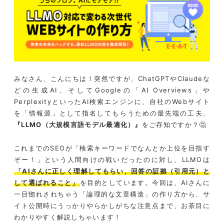
みなさん、こんにちは！突然ですが、ChatGPTやClaudeな
どの生成AI、そしてGoogleの「AI Overviews」や
PerplexityといったAI検索エンジンに、自社のWebサイト
を「情報源」として指名してもらうための最先端の工夫、
『LLMO（大規模言語モデル最適化）』
をご存知ですか？🤔
これまでのSEOが「検索キーワードでなんとか上位を目指す
ぞー！」という人間向けの戦いだったのに対し、LLMOは
「AIさんに正しく理解してもらい、回答の証拠（引用元）と
して選ばれること」
を目的としています。今回は、AIさんに
一目惚れされちゃう「論理的な文章構造」の作り方から、サ
イト公開時にうっかりやらかしがちな注意点まで、お茶目に
わかりやすく解説しちゃいます！