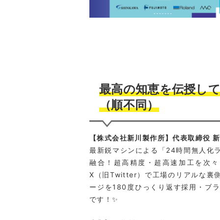
最高の知恵を伝授し
（順不同）
【株式会社新川製作所】代表取締役 新
最新鋭マシンによる「24時間無人化
融合！超高精度・超高速加工を次々と
X（旧Twitter）で工場のリアル
ージを180度ひっくり返す採用・ブ
です！✨