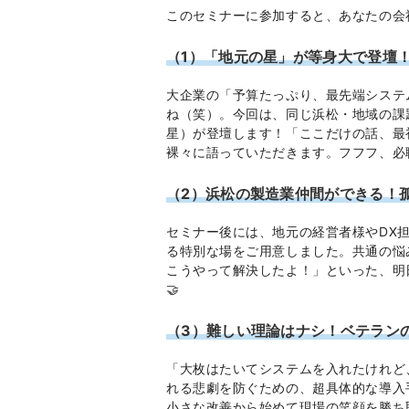
このセミナーに参加すると、あなたの会
（1）「地元の星」が等身大で登壇
大企業の「予算たっぷり、最先端システ
ね（笑）。今回は、同じ浜松・地域の課
星）が登壇します！「ここだけの話、最
裸々に語っていただきます。フフフ、必
（2）浜松の製造業仲間ができる！孤
セミナー後には、地元の経営者様やDX
る特別な場をご用意しました。共通の悩
こうやって解決したよ！」といった、明
🤝
（3）難しい理論はナシ！ベテラン
「大枚はたいてシステムを入れたけれど
れる悲劇を防ぐための、超具体的な導入
小さな改善から始めて現場の笑顔を勝ち