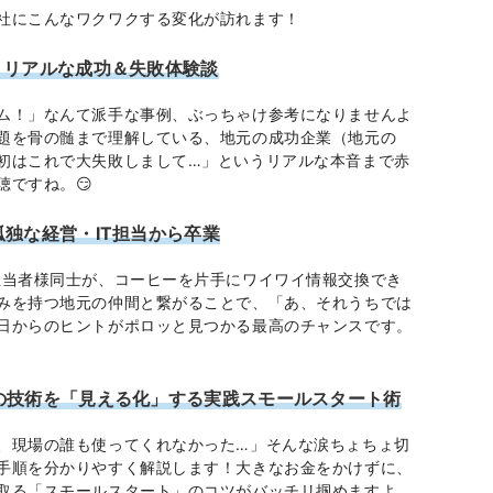
社にこんなワクワクする変化が訪れます！
！リアルな成功＆失敗体験談
ム！」なんて派手な事例、ぶっちゃけ参考になりませんよ
題を骨の髄まで理解している、地元の成功企業（地元の
初はこれで大失敗しまして…」というリアルな本音まで赤
聴ですね。😏
独な経営・IT担当から卒業
担当者様同士が、コーヒーを片手にワイワイ情報交換でき
みを持つ地元の仲間と繋がることで、「あ、それうちでは
日からのヒントがポロッと見つかる最高のチャンスです。
の技術を「見える化」する実践スモールスタート術
、現場の誰も使ってくれなかった…」そんな涙ちょちょ切
手順を分かりやすく解説します！大きなお金をかけずに、
取る「スモールスタート」のコツがバッチリ掴めますよ。