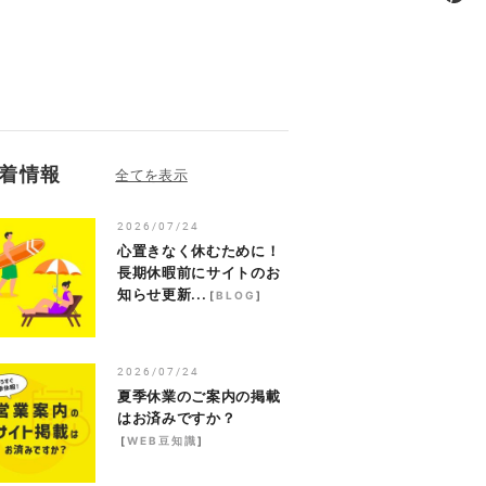
着情報
2026/07/24
心置きなく休むために！
長期休暇前にサイトのお
知らせ更新...
[
BLOG
]
2026/07/24
夏季休業のご案内の掲載
はお済みですか？
[
WEB豆知識
]