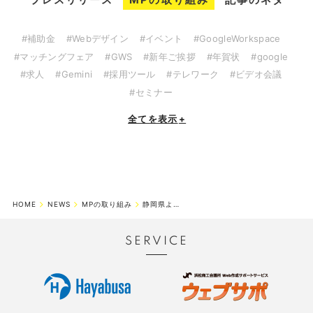
#補助金
#Webデザイン
#イベント
#GoogleWorkspace
#マッチングフェア
#GWS
#新年ご挨拶
#年賀状
#google
#求人
#Gemini
#採用ツール
#テレワーク
#ビデオ会議
#セミナー
全てを表示
+
HOME
NEWS
MPの取り組み
静岡県より「ふじのくに健康づくり推進シルバー事業所認定」を受けました
SERVICE