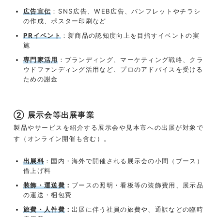
広告宣伝
：SNS広告、WEB広告、パンフレットやチラシ
の作成、ポスター印刷など
PRイベント
：新商品の認知度向上を目指すイベントの実
施
専門家活用
：ブランディング、マーケティング戦略、クラ
ウドファンディング活用など、プロのアドバイスを受ける
ための謝金
② 展示会等出展事業
製品やサービスを紹介する展示会や見本市への出展が対象で
す（オンライン開催も含む）。
出展料
：国内・海外で開催される展示会の小間（ブース）
借上げ料
装飾・運送費
：
ブースの照明・看板等の装飾費用、展示品
の運送・梱包費
旅費・人件費
：
出展に伴う社員の旅費や、通訳などの臨時