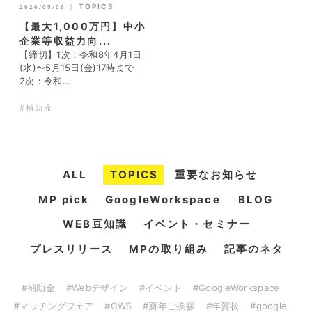
｜
TOPICS
2026/05/06
【最大1,000万円】中小
企業等収益力向...
【締切】1次：令和8年4月1日
(水)〜5月15日(金)17時まで ｜
2次：令和...
#補助金
ALL
TOPICS
重要なお知らせ
MP pick
GoogleWorkspace
BLOG
WEB豆知識
イベント・セミナー
プレスリリース
MPの取り組み
記事のネタ
#補助金
#Webデザイン
#イベント
#GoogleWorkspace
#マッチングフェア
#GWS
#新年ご挨拶
#年賀状
#google