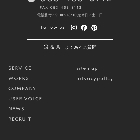
FAX 053-453-8143
電話受付／9:00〜18:00
定休日／土・日
Follow us
Q&A
よくあるご質問
SERVICE
sitemap
WORKS
privacypolicy
COMPANY
USER VOICE
NEWS
RECRUIT