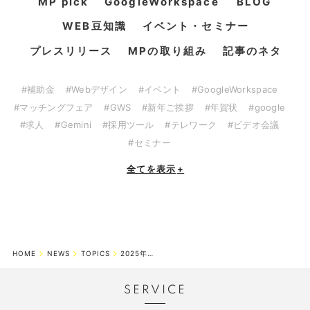
MP pick
GoogleWorkspace
BLOG
WEB豆知識
イベント・セミナー
プレスリリース
MPの取り組み
記事のネタ
#補助金
#Webデザイン
#イベント
#GoogleWorkspace
#マッチングフェア
#GWS
#新年ご挨拶
#年賀状
#google
#求人
#Gemini
#採用ツール
#テレワーク
#ビデオ会議
#セミナー
全てを表示
+
HOME
NEWS
TOPICS
2025年のランチ忘年会の様子、今年はTHE BRASSERIE(ザ・ブラ...
SERVICE