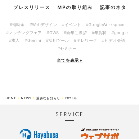
プレスリリース
MPの取り組み
記事のネタ
#補助金
#Webデザイン
#イベント
#GoogleWorkspace
#マッチングフェア
#GWS
#新年ご挨拶
#年賀状
#google
#求人
#Gemini
#採用ツール
#テレワーク
#ビデオ会議
#セミナー
全てを表示
+
HOME
NEWS
重要なお知らせ
2025年 年末年始休業期間のお知らせ
SERVICE