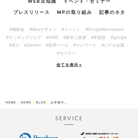
WEB豆知識
イベント・セミナー
プレスリリース
MPの取り組み
記事のネタ
#補助金
#Webデザイン
#イベント
#GoogleWorkspace
#マッチングフェア
#GWS
#新年ご挨拶
#年賀状
#google
#求人
#Gemini
#採用ツール
#テレワーク
#ビデオ会議
#セミナー
全てを表示
+
HOME
NEWS
BLOG
お年賀やお歳暮の準備の時期ですね！2026年の年末年始のご準備に【ギフト編...
SERVICE