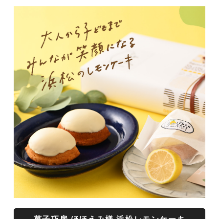
菓子巧房 ほほえみ様 浜松レモンケーキ