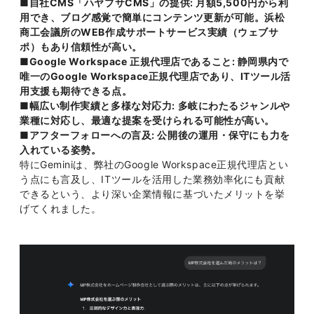
■自社CMS「ハヤブサCMS」の提供: 月額5,500円から利
用でき、ブログ感覚で簡単にコンテンツ更新が可能。浜松
商工会議所のWEB作成サポートサービス実績（ウェブサ
ポ）もあり信頼性が高い。
■Google Workspace 正規代理店であること: 静岡県内で
唯一のGoogle Workspace正規代理店であり、ITツール活
用支援も期待できる点。
■幅広い制作実績と多様な対応力: 多岐にわたるジャンルや
業種に対応し、最適な提案を受けられる可能性が高い。
■アフターフォローへの言及: 公開後の運用・保守にも力を
入れている姿勢。
特にGeminiは、弊社のGoogle Workspace正規代理店とい
う点にも言及し、ITツールを活用した業務効率化にも貢献
できるという、より深い企業情報に基づいたメリットを挙
げてくれました。