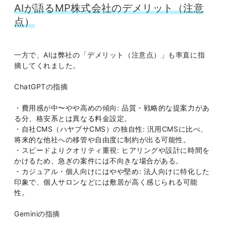
AIが語るMP株式会社のデメリット（注意
点）
一方で、AIは弊社の「デメリット（注意点）」も率直に指
摘してくれました。
ChatGPTの指摘
・費用感が中〜やや高めの傾向: 品質・戦略的な提案力があ
る分、格安系とは異なる料金設定。
・自社CMS（ハヤブサCMS）の独自性: 汎用CMSに比べ、
将来的な他社への移管や自由度に制約が出る可能性。
・スピードよりクオリティ重視: ヒアリングや設計に時間を
かけるため、急ぎの案件には不向きな場合がある。
・カジュアル・個人向けにはやや堅め: 法人向けに特化した
印象で、個人サロンなどには敷居が高く感じられる可能
性。
Geminiの指摘