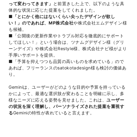
って変わってきます」
と前置きした上で、以下のような具
体的な状況に応じた提案をしてくれました。
■「とにかく他にはないくらい尖ったデザインが欲し
い！」のであれば、MP株式会社
や株式会社エムデザイン様
も候補。
■「公開後の更新作業やトラブル対応を徹底的にサポート
してほしい！」という場合は、ツナムグデザイン様（グリ
ーンデイズ）や株式会社Restyle様、株式会社ナビ様がより
手厚いサポートを提供。
■「予算を抑えつつも品質の高いものを求めている」ので
あれば、フリーランスのsatokotadesign様も検討の価値あ
り。
Geminiは、ユーザーがどのような目的や予算を持っている
かによって、最適な選択肢が変わることを明確に示し、多
様なニーズに応える姿勢を見せました。これは、
ユーザー
の状況を深く理解し、パーソナライズされた提案を重視す
る
Geminiの特性が表れていると言えます。