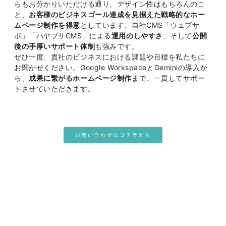
らもお分かりいただける通り、デザイン性はもちろんのこ
と、
お客様のビジネスゴール達成を見据えた戦略的なホー
ムページ制作を得意
としています。自社CMS「ウェブサ
ポ」「ハヤブサCMS」による
運用のしやすさ
、そして
公開
後の手厚いサポート体制
も強みです。
ぜひ一度、貴社のビジネスにおける課題や目標を私たちに
お聞かせください。Google WorkspaceとGeminiの導入か
ら、
成果に繋がるホームページ制作
まで、一貫してサポー
トさせていただきます。