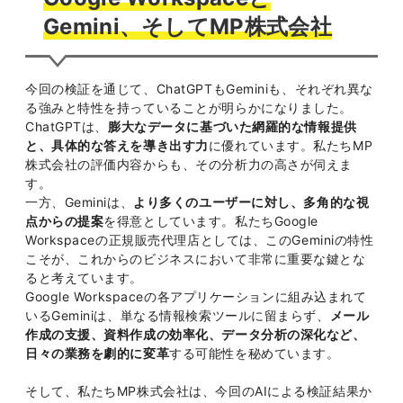
Gemini、そしてMP株式会社
今回の検証を通じて、ChatGPTもGeminiも、それぞれ異な
る強みと特性を持っていることが明らかになりました。
ChatGPTは、
膨大なデータに基づいた網羅的な情報提供
と、具体的な答えを導き出す力
に優れています。私たちMP
株式会社の評価内容からも、その分析力の高さが伺えま
す。
一方、Geminiは、
より多くのユーザーに対し、多角的な視
点からの提案
を得意としています。私たちGoogle
Workspaceの正規販売代理店としては、このGeminiの特性
こそが、これからのビジネスにおいて非常に重要な鍵とな
ると考えています。
Google Workspaceの各アプリケーションに組み込まれて
いるGeminiは、単なる情報検索ツールに留まらず、
メール
作成の支援、資料作成の効率化、データ分析の深化など、
日々の業務を劇的に変革
する可能性を秘めています。
そして、私たちMP株式会社は、今回のAIによる検証結果か