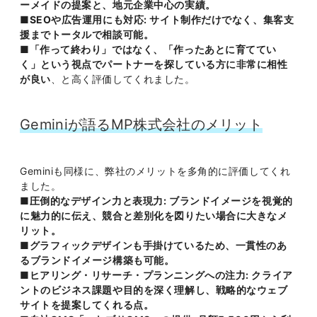
ーメイドの提案と、地元企業中心の実績。
■SEOや広告運用にも対応: サイト制作だけでなく、集客支
援までトータルで相談可能。
■「作って終わり」ではなく、「作ったあとに育ててい
く」という視点でパートナーを探している方に非常に相性
が良い
、と高く評価してくれました。
Geminiが語るMP株式会社のメリット
Geminiも同様に、弊社のメリットを多角的に評価してくれ
ました。
■圧倒的なデザイン力と表現力: ブランドイメージを視覚的
に魅力的に伝え、競合と差別化を図りたい場合に大きなメ
リット。
■グラフィックデザインも手掛けているため、一貫性のあ
るブランドイメージ構築も可能。
■ヒアリング・リサーチ・プランニングへの注力: クライア
ントのビジネス課題や目的を深く理解し、戦略的なウェブ
サイトを提案してくれる点。