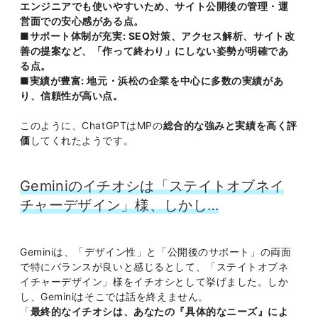
エンジニアでも使いやすいため、サイト公開後の管理・運
営面での安心感がある点。
■サポート体制が充実: SEO対策、アクセス解析、サイト改
善の提案など、「作って終わり」にしない姿勢が明確であ
る点。
■実績が豊富: 地元・浜松の企業を中心に多数の実績があ
り、信頼性が高い点。
このように、ChatGPTはMPの
総合的な強みと実績を高く評
価
してくれたようです。
Geminiのイチオシは「ステイトオブネイ
チャーデザイン」様、しかし…
Geminiは、「デザイン性」と「公開後のサポート」の両面
で特にバランスが良いと感じるとして、「ステイトオブネ
イチャーデザイン」様をイチオシとして挙げました。しか
し、Geminiはそこでは話を終えません。
「
最終的なイチオシは、あなたの『具体的なニーズ』によ