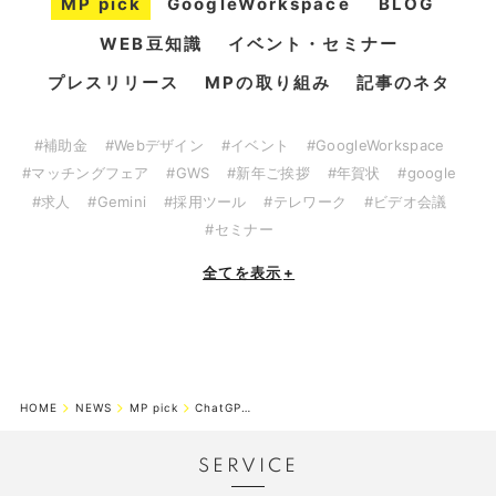
MP pick
GoogleWorkspace
BLOG
WEB豆知識
イベント・セミナー
プレスリリース
MPの取り組み
記事のネタ
#補助金
#Webデザイン
#イベント
#GoogleWorkspace
#マッチングフェア
#GWS
#新年ご挨拶
#年賀状
#google
#求人
#Gemini
#採用ツール
#テレワーク
#ビデオ会議
#セミナー
全てを表示
+
HOME
NEWS
MP pick
ChatGPTとGemini、賢い選択でビジネスを加速する
SERVICE