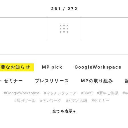
261 / 272
重要なお知らせ
MP pick
GoogleWorkspace
・セミナー
プレスリリース
MPの取り組み
#GoogleWorkspace
#マッチングフェア
#GWS
#新年ご挨拶
#
#採用ツール
#テレワーク
#ビデオ会議
#セミナー
全てを表示
+